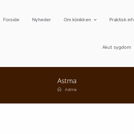
Forside
Nyheder
Om klinikken
Praktisk inf
Akut sygdom
Astma
Astma