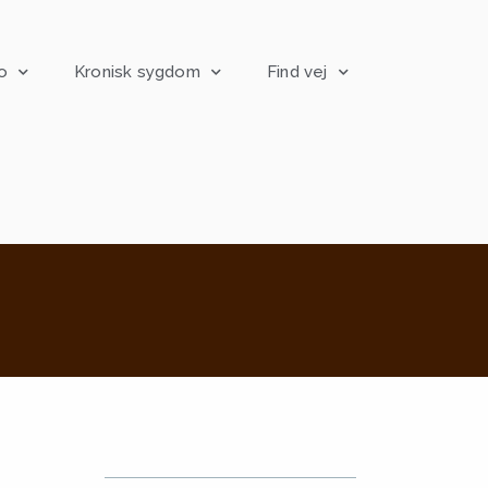
o
Kronisk sygdom
Find vej