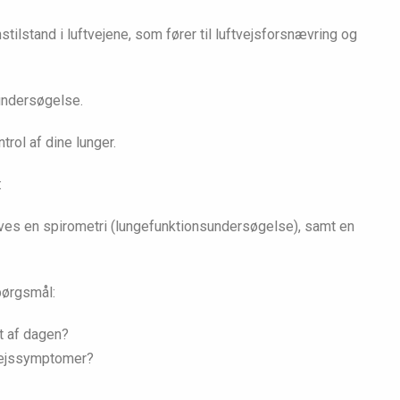
tilstand i luftvejene, som fører til luftvejsforsnævring og
undersøgelse.
trol af dine lunger.
:
aves en spirometri (lungefunktionsundersøgelse), samt en
pørgsmål:
et af dagen?
tvejssymptomer?